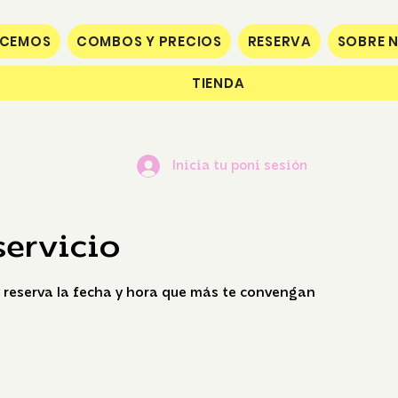
ECEMOS
COMBOS Y PRECIOS
RESERVA
SOBRE 
TIENDA
Inicia tu poni sesión
servicio
 reserva la fecha y hora que más te convengan